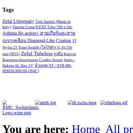
Tags
Zefal Universal+
Trek Santini (Made in
Italy)
Vittoria Corsa N.EXT Tube 700 x 24c
Ashima Re-action+ สายเกียร์และสาย
เบรกเคลือบ Diamond-Like Coating
3T
Stylus 25 Team Stealth (โลโก้ดำ) 31.6x350
Zefal Tubeless
mm (SP35)
ถุงมือ Kapvoe
Bontrager Interchange Combo Sensor
Jamis -
Dakota AL Size 15"
ผ้าเบรค XT / XTR BR-
M9020/M8100 (J04C)
You are here:
Home
All p