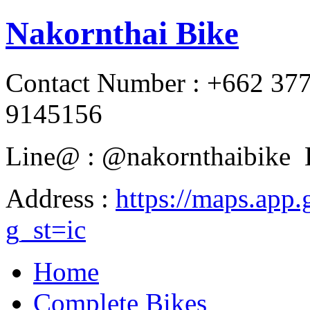
Nakornthai Bike
Contact Number : +662 37
9145156
Line@ : @nakornthaibike 
Address :
https://maps.a
g_st=ic
Home
Complete Bikes