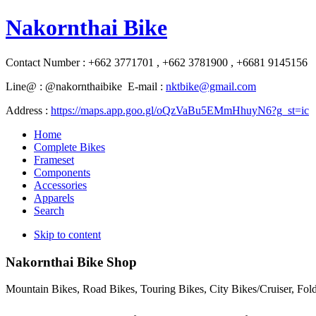
Nakornthai Bike
Contact Number : +662 3771701 , +662 3781900 , +6681 9145156
Line@ : @nakornthaibike E-mail :
nktbike@gmail.com
Address :
https://maps.app.goo.gl/oQzVaBu5EMmHhuyN6?g_st=ic
Home
Complete Bikes
Frameset
Components
Accessories
Apparels
Search
Skip to content
Nakornthai Bike Shop
Mountain Bikes, Road Bikes, Touring Bikes, City Bikes/Cruiser, Fo