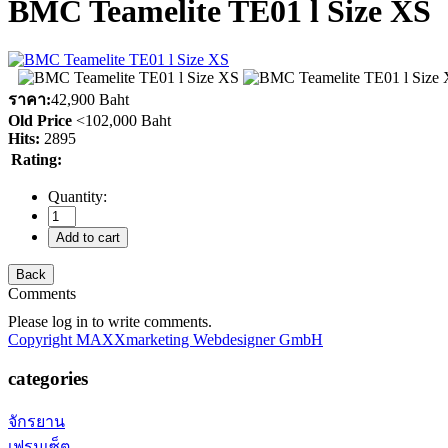
BMC Teamelite TE01 l Size XS
ราคา:
42,900 Baht
Old Price
<
102,000 Baht
Hits:
2895
Rating:
Quantity:
Comments
Please log in to write comments.
Copyright MAXXmarketing Webdesigner GmbH
categories
จักรยาน
เฟรมเซ็ต