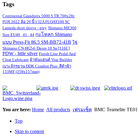
Tags
Continental Grandprix 5000 S TR 700x28c
FOX 2022 ล้อ 29 นิ้ว 32A FLOAT100 SC
Lameda short sleeve - grey
Shimano ME300
กะโหลก Shimano
Size EU40 , 41 , 44
แบบ Press-Fit 86.5 SM-BB72-41B
โซ่
Shimano CN-HG54 /Deore 10 Sp [116L]
PDW - little silver
Finish Line Pedal And
Cleat Lubricant
ผ้าพันแฮนด์ Visp Builder
เบาะจักรยาน DDK Comfort Plus- สีดำฟ้า
153MF (259x157mm)
You are here:
Home
All products
เฟรมเซ็ต
BMC Teamelite TE01 
Top
Skip to content