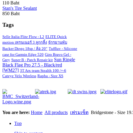
110 Baht
Stan's Tire Sealant
850 Baht
Tags
Selle Italia Flite Flow - L2
ELITE Quick
motion เทรนเนอร์ 3 ลูกกลิ้ง
จักรยานพับ
Backer Diego 18sp / ล้อ 20“
Tuffluv - Silicone
case for Garmin Edge 520
Giro Bravo Gel -
Sun Ringle
Grey
Super B - Patch Repair kit
Black Flag Pro 27.5 - Black/red
[WM27]
3T Arx team Stealth 100 /+-6
Cateye Velo Wireless
Rapha - Size XS
You are here:
Home
All products
เฟรมเซ็ต
Bridgestone - Size 19.
Top