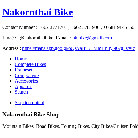
Nakornthai Bike
Contact Number : +662 3771701 , +662 3781900 , +6681 9145156
Line@ : @nakornthaibike E-mail :
nktbike@gmail.com
Address :
https://maps.app.goo.gl/oQzVaBu5EMmHhuyN6?g_st=ic
Home
Complete Bikes
Frameset
Components
Accessories
Apparels
Search
Skip to content
Nakornthai Bike Shop
Mountain Bikes, Road Bikes, Touring Bikes, City Bikes/Cruiser, Fo