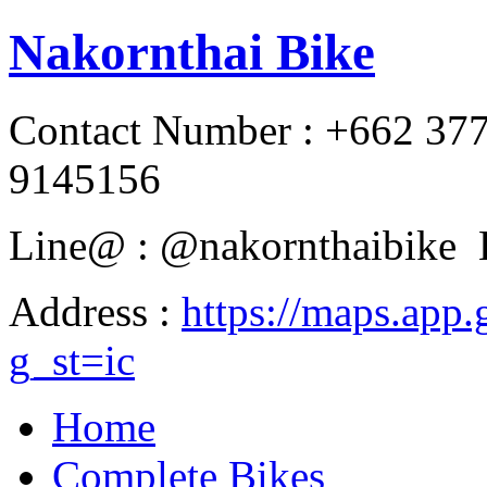
Nakornthai Bike
Contact Number : +662 37
9145156
Line@ : @nakornthaibike 
Address :
https://maps.a
g_st=ic
Home
Complete Bikes