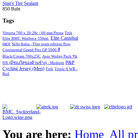
Stan's Tire Sealant
850 Baht
Tags
Vittoria 700 x 20-28c / 60 mm Presta
Trek
Elite Cannibal
Elite BMC Winforce 550ml.
race
Selle Italia - Flite team edition flow
Continental Grand Prix GP 5000 สี
Black/Cream 700x25C
Aero Wedge Pack รุ่น
P&P
DX (มีช่องใส่ของด้านข้าง) - Medium
Cycling Jersey (Men)
Trek
Triple-S WR -
Red
You are here:
Home
All p