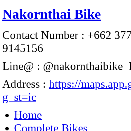
Nakornthai Bike
Contact Number : +662 37
9145156
Line@ : @nakornthaibike 
Address :
https://maps.a
g_st=ic
Home
Complete Bikes