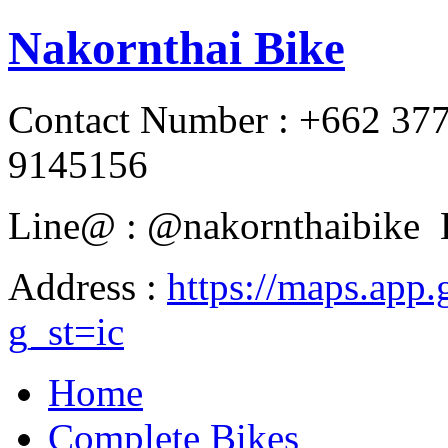
Nakornthai Bike
Contact Number : +662 37
9145156
Line@ : @nakornthaibike 
Address :
https://maps.a
g_st=ic
Home
Complete Bikes