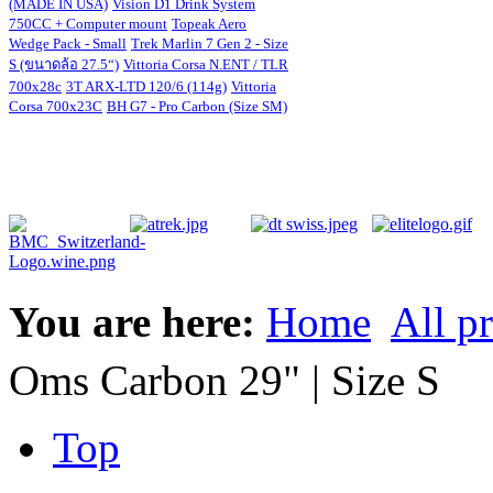
(MADE IN USA)
Vision D1 Drink System
750CC + Computer mount
Topeak Aero
Wedge Pack - Small
Trek Marlin 7 Gen 2 - Size
S (ขนาดล้อ 27.5“)
Vittoria Corsa N.ENT / TLR
700x28c
3T ARX-LTD 120/6 (114g)
Vittoria
Corsa 700x23C
BH G7 - Pro Carbon (Size SM)
You are here:
Home
All p
Oms Carbon 29" | Size S
Top