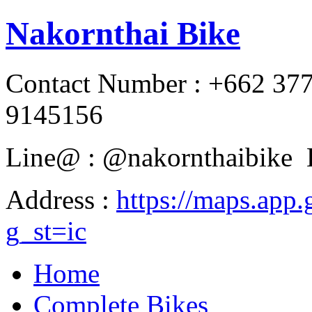
Nakornthai Bike
Contact Number : +662 37
9145156
Line@ : @nakornthaibike 
Address :
https://maps.a
g_st=ic
Home
Complete Bikes