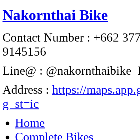
Nakornthai Bike
Contact Number : +662 37
9145156
Line@ : @nakornthaibike 
Address :
https://maps.a
g_st=ic
Home
Complete Bikes