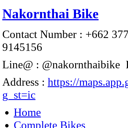
Nakornthai Bike
Contact Number : +662 37
9145156
Line@ : @nakornthaibike 
Address :
https://maps.a
g_st=ic
Home
Complete Bikes