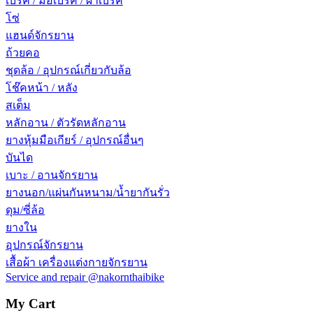
เบรค / มือเบรค / ผ้าเบรค
โซ่
แฮนด์จักรยาน
ถ้วยคอ
ชุดล้อ / อุปกรณ์เกี่ยวกับล้อ
โช๊คหน้า / หลัง
สเต็ม
หลักอาน / ตัวรัดหลักอาน
ยางหุ้มมือเกียร์ / อุปกรณ์อื่นๆ
บันได
เบาะ / อานจักรยาน
ยางนอก/แผ่นกันหนาม/น้ำยากันรั่ว
ดุม/ซี่ล้อ
ยางใน
อุปกรณ์จักรยาน
เสื้อผ้า เครื่องแต่งกายจักรยาน
Service and repair @nakornthaibike
My Cart