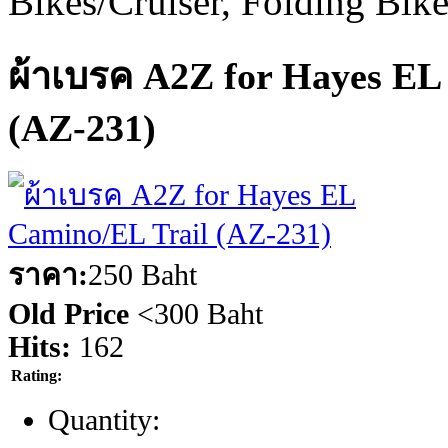
Bikes/Cruiser, Folding Bik
ผ้าเบรค A2Z for Hayes EL
(AZ-231)
ราคา:
250 Baht
Old Price
<
300 Baht
Hits:
162
Rating:
Quantity: