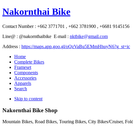
Nakornthai Bike
Contact Number : +662 3771701 , +662 3781900 , +6681 9145156
Line@ : @nakornthaibike E-mail :
nktbike@gmail.com
Address :
https://maps.app.goo.gl/oQzVaBu5EMmHhuyN6?g_st=ic
Home
Complete Bikes
Frameset
Components
Accessories
Apparels
Search
Skip to content
Nakornthai Bike Shop
Mountain Bikes, Road Bikes, Touring Bikes, City Bikes/Cruiser, Fo