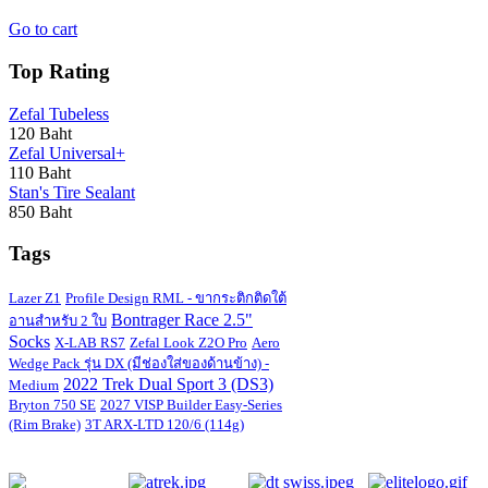
Go to cart
Top Rating
Zefal Tubeless
120 Baht
Zefal Universal+
110 Baht
Stan's Tire Sealant
850 Baht
Tags
Lazer Z1
Profile Design RML - ขากระติกติดใต้
Bontrager Race 2.5"
อานสำหรับ 2 ใบ
Socks
X-LAB RS7
Zefal Look Z2O Pro
Aero
Wedge Pack รุ่น DX (มีช่องใส่ของด้านข้าง) -
2022 Trek Dual Sport 3 (DS3)
Medium
Bryton 750 SE
2027 VISP Builder Easy-Series
(Rim Brake)
3T ARX-LTD 120/6 (114g)