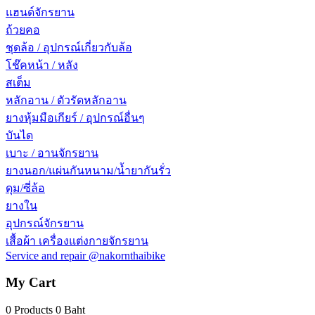
แฮนด์จักรยาน
ถ้วยคอ
ชุดล้อ / อุปกรณ์เกี่ยวกับล้อ
โช๊คหน้า / หลัง
สเต็ม
หลักอาน / ตัวรัดหลักอาน
ยางหุ้มมือเกียร์ / อุปกรณ์อื่นๆ
บันได
เบาะ / อานจักรยาน
ยางนอก/แผ่นกันหนาม/น้ำยากันรั่ว
ดุม/ซี่ล้อ
ยางใน
อุปกรณ์จักรยาน
เสื้อผ้า เครื่องแต่งกายจักรยาน
Service and repair @nakornthaibike
My Cart
0 Products
0 Baht