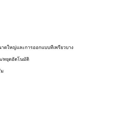
นาดใหญ่และการออกแบบทีเพรียวบาง
/หยุดอัตโนมัติ
ัม