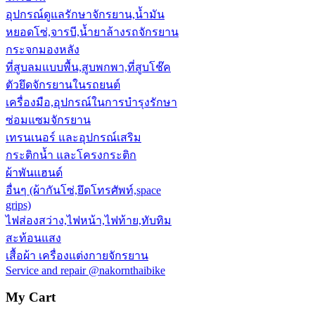
อุปกรณ์ดูแลรักษาจักรยาน,น้ำมัน
หยอดโซ่,จารบี,น้ำยาล้างรถจักรยาน
กระจกมองหลัง
ที่สูบลมแบบพื้น,สูบพกพา,ที่สูบโช๊ค
ตัวยึดจักรยานในรถยนต์
เครื่องมือ,อุปกรณ์ในการบำรุงรักษา
ซ่อมแซมจักรยาน
เทรนเนอร์ และอุปกรณ์เสริม
กระติกน้ำ และโครงกระติก
ผ้าพันแฮนด์
อื่นๆ (ผ้ากันโซ่,ยึดโทรศัพท์,space
grips)
ไฟส่องสว่าง,ไฟหน้า,ไฟท้าย,ทับทิม
สะท้อนแสง
เสื้อผ้า เครื่องแต่งกายจักรยาน
Service and repair @nakornthaibike
My Cart