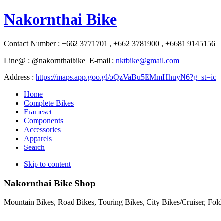
Nakornthai Bike
Contact Number : +662 3771701 , +662 3781900 , +6681 9145156
Line@ : @nakornthaibike E-mail :
nktbike@gmail.com
Address :
https://maps.app.goo.gl/oQzVaBu5EMmHhuyN6?g_st=ic
Home
Complete Bikes
Frameset
Components
Accessories
Apparels
Search
Skip to content
Nakornthai Bike Shop
Mountain Bikes, Road Bikes, Touring Bikes, City Bikes/Cruiser, Fo