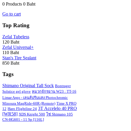
0 Products
0 Baht
Go to cart
Top Rating
Zefal Tubeless
120 Baht
Zefal Universal+
110 Baht
Stan's Tire Sealant
850 Baht
Tags
Shimano Original Tall Sock
Bontrager
Solstice gel glove
หมวกจักรยาน W23 : TT-16
Limar Argo - เลนส์ปรับแสง Photochromic
Minoura MagRide-60R (Remote)
Time X PRO
3T Accelelo 40 PRO
12
Haro Flightline 24
[WR58]
XDS Knight 500
โซ่ Shimano 105
CN-HG601 - 11 Sp [116L]