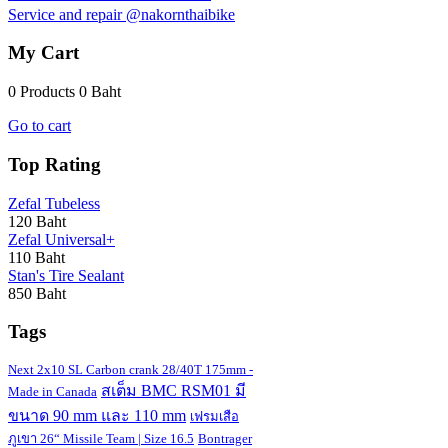
Service and repair @nakornthaibike
My Cart
0 Products
0 Baht
Go to cart
Top Rating
Zefal Tubeless
120 Baht
Zefal Universal+
110 Baht
Stan's Tire Sealant
850 Baht
Tags
Next 2x10 SL Carbon crank 28/40T 175mm -
สเต็ม BMC RSM01 มี
Made in Canada
ขนาด 90 mm และ 110 mm
เฟรมเสือ
ภูเขา 26“ Missile Team | Size 16.5
Bontrager