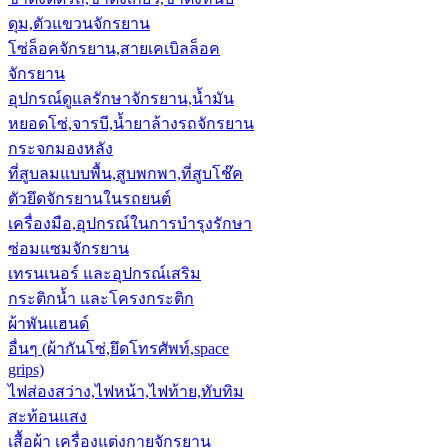
ดุม,ตัวแขวนจักรยาน
โซ่ล็อคจักรยาน,สายเคเบิลล็อค
จักรยาน
อุปกรณ์ดูแลรักษาจักรยาน,น้ำมัน
หยอดโซ่,จารบี,น้ำยาล้างรถจักรยาน
กระจกมองหลัง
ที่สูบลมแบบพื้น,สูบพกพา,ที่สูบโช๊ค
ตัวยึดจักรยานในรถยนต์
เครื่องมือ,อุปกรณ์ในการบำรุงรักษา
ซ่อมแซมจักรยาน
เทรนเนอร์ และอุปกรณ์เสริม
กระติกน้ำ และโครงกระติก
ผ้าพันแฮนด์
อื่นๆ (ผ้ากันโซ่,ยึดโทรศัพท์,space
grips)
ไฟส่องสว่าง,ไฟหน้า,ไฟท้าย,ทับทิม
สะท้อนแสง
เสื้อผ้า เครื่องแต่งกายจักรยาน