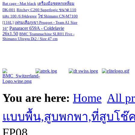
Bat cage - Mat black
เครื่องมือชุดหกเหลี่ยม
DK-001
Ritchey C260 Superlogic ขนาด 110
และ 100 /6 84degree
โซ่ Shimano CN-M7100
[116L]
เฟรมเสือภูเขา Peugoet - Team A1 Size
Panaracer 659A - Coldelavie
16"
26x1.50
BMC Teammachine SLR01 Five -
Shimano Ultegra Di2 / Size 47 cm
You are here:
Home
All p
แบบพื้น,สูบพกพา,ที่สูบโช๊
FP08