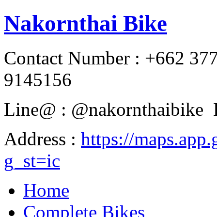
Nakornthai Bike
Contact Number : +662 37
9145156
Line@ : @nakornthaibike 
Address :
https://maps.a
g_st=ic
Home
Complete Bikes