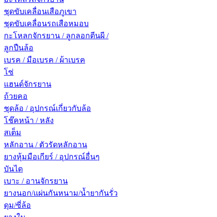
ชุดขับเคลื่อนเสือภูเขา
ชุดขับเคลื่อนรถเสือหมอบ
กะโหลกจักรยาน / ลูกลอกตีนผี /
ลูกปืนล้อ
เบรค / มือเบรค / ผ้าเบรค
โซ่
แฮนด์จักรยาน
ถ้วยคอ
ชุดล้อ / อุปกรณ์เกี่ยวกับล้อ
โช๊คหน้า / หลัง
สเต็ม
หลักอาน / ตัวรัดหลักอาน
ยางหุ้มมือเกียร์ / อุปกรณ์อื่นๆ
บันได
เบาะ / อานจักรยาน
ยางนอก/แผ่นกันหนาม/น้ำยากันรั่ว
ดุม/ซี่ล้อ