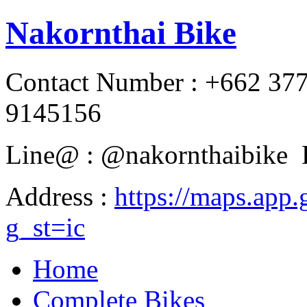
Nakornthai Bike
Contact Number : +662 37
9145156
Line@ : @nakornthaibike 
Address :
https://maps.a
g_st=ic
Home
Complete Bikes