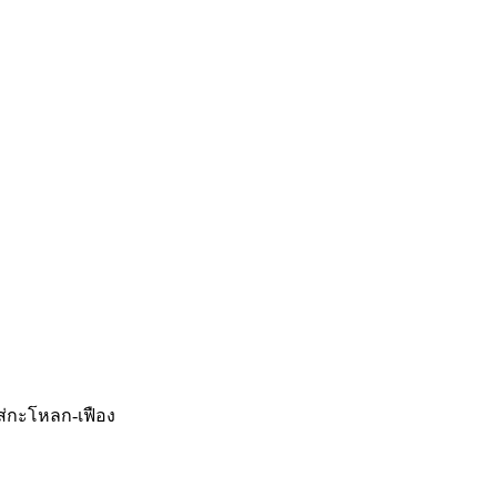
ใส่กะโหลก-เฟือง