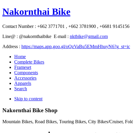
Nakornthai Bike
Contact Number : +662 3771701 , +662 3781900 , +6681 9145156
Line@ : @nakornthaibike E-mail :
nktbike@gmail.com
Address :
https://maps.app.goo.gl/oQzVaBu5EMmHhuyN6?g_st=ic
Home
Complete Bikes
Frameset
Components
Accessories
Apparels
Search
Skip to content
Nakornthai Bike Shop
Mountain Bikes, Road Bikes, Touring Bikes, City Bikes/Cruiser, Fo