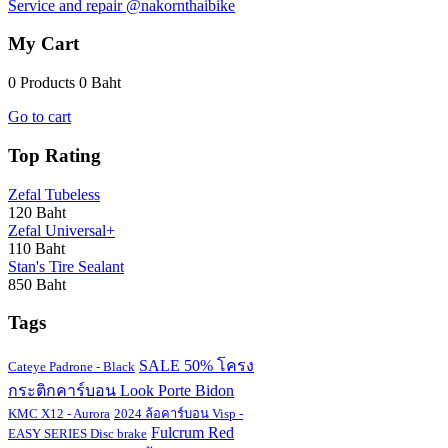
Service and repair @nakornthaibike
My Cart
0 Products
0 Baht
Go to cart
Top Rating
Zefal Tubeless
120 Baht
Zefal Universal+
110 Baht
Stan's Tire Sealant
850 Baht
Tags
SALE 50% โครง
Cateye Padrone - Black
กระติกคาร์บอน Look Porte Bidon
KMC X12 - Aurora
2024 ล้อคาร์บอน Visp -
Fulcrum Red
EASY SERIES Disc brake