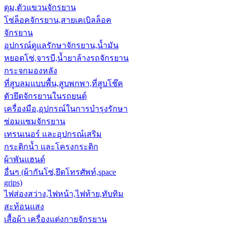
ดุม,ตัวแขวนจักรยาน
โซ่ล็อคจักรยาน,สายเคเบิลล็อค
จักรยาน
อุปกรณ์ดูแลรักษาจักรยาน,น้ำมัน
หยอดโซ่,จารบี,น้ำยาล้างรถจักรยาน
กระจกมองหลัง
ที่สูบลมแบบพื้น,สูบพกพา,ที่สูบโช๊ค
ตัวยึดจักรยานในรถยนต์
เครื่องมือ,อุปกรณ์ในการบำรุงรักษา
ซ่อมแซมจักรยาน
เทรนเนอร์ และอุปกรณ์เสริม
กระติกน้ำ และโครงกระติก
ผ้าพันแฮนด์
อื่นๆ (ผ้ากันโซ่,ยึดโทรศัพท์,space
grips)
ไฟส่องสว่าง,ไฟหน้า,ไฟท้าย,ทับทิม
สะท้อนแสง
เสื้อผ้า เครื่องแต่งกายจักรยาน