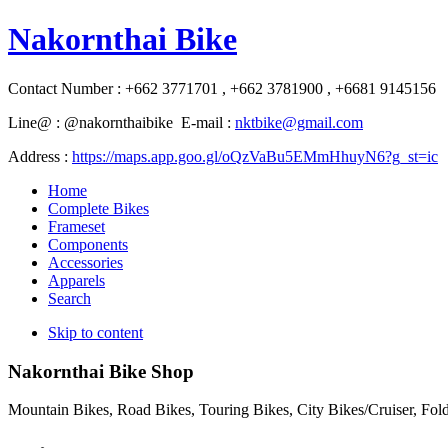
Nakornthai Bike
Contact Number : +662 3771701 , +662 3781900 , +6681 9145156
Line@ : @nakornthaibike E-mail :
nktbike@gmail.com
Address :
https://maps.app.goo.gl/oQzVaBu5EMmHhuyN6?g_st=ic
Home
Complete Bikes
Frameset
Components
Accessories
Apparels
Search
Skip to content
Nakornthai Bike Shop
Mountain Bikes, Road Bikes, Touring Bikes, City Bikes/Cruiser, Fo