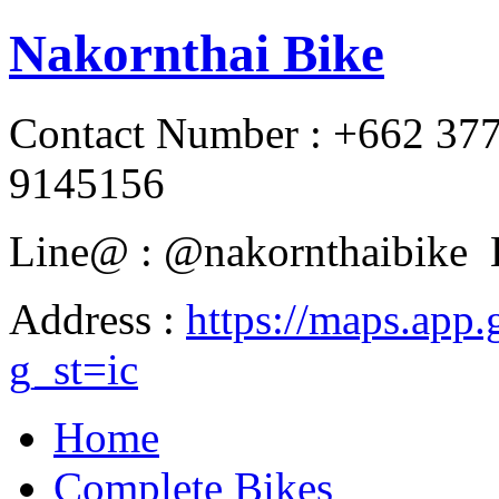
Nakornthai Bike
Contact Number : +662 37
9145156
Line@ : @nakornthaibike 
Address :
https://maps.a
g_st=ic
Home
Complete Bikes