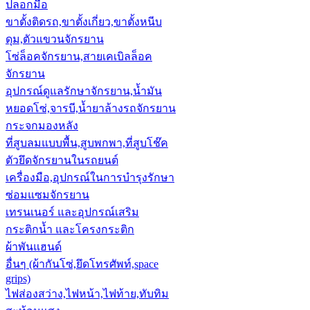
ปลอกมือ
ขาตั้งติดรถ,ขาตั้งเกี่ยว,ขาตั้งหนีบ
ดุม,ตัวแขวนจักรยาน
โซ่ล็อคจักรยาน,สายเคเบิลล็อค
จักรยาน
อุปกรณ์ดูแลรักษาจักรยาน,น้ำมัน
หยอดโซ่,จารบี,น้ำยาล้างรถจักรยาน
กระจกมองหลัง
ที่สูบลมแบบพื้น,สูบพกพา,ที่สูบโช๊ค
ตัวยึดจักรยานในรถยนต์
เครื่องมือ,อุปกรณ์ในการบำรุงรักษา
ซ่อมแซมจักรยาน
เทรนเนอร์ และอุปกรณ์เสริม
กระติกน้ำ และโครงกระติก
ผ้าพันแฮนด์
อื่นๆ (ผ้ากันโซ่,ยึดโทรศัพท์,space
grips)
ไฟส่องสว่าง,ไฟหน้า,ไฟท้าย,ทับทิม