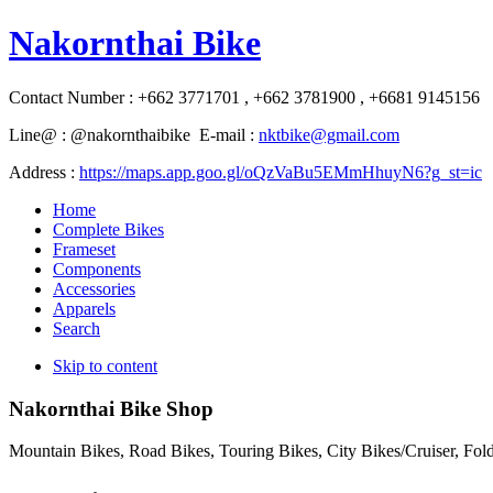
Nakornthai Bike
Contact Number : +662 3771701 , +662 3781900 , +6681 9145156
Line@ : @nakornthaibike E-mail :
nktbike@gmail.com
Address :
https://maps.app.goo.gl/oQzVaBu5EMmHhuyN6?g_st=ic
Home
Complete Bikes
Frameset
Components
Accessories
Apparels
Search
Skip to content
Nakornthai Bike Shop
Mountain Bikes, Road Bikes, Touring Bikes, City Bikes/Cruiser, Fo