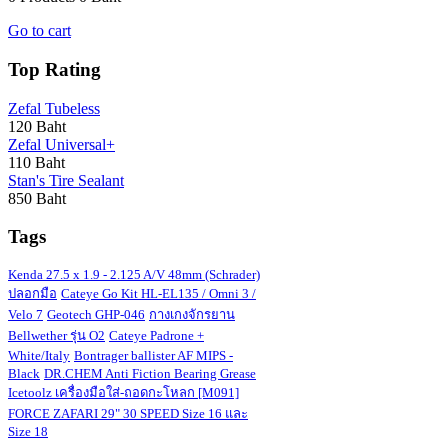
Go to cart
Top Rating
Zefal Tubeless
120 Baht
Zefal Universal+
110 Baht
Stan's Tire Sealant
850 Baht
Tags
Kenda 27.5 x 1.9 - 2.125 A/V 48mm (Schrader)
ปลอกมือ
Cateye Go Kit HL-EL135 / Omni 3 /
Velo 7
Geotech GHP-046
กางเกงจักรยาน
Bellwether รุ่น O2
Cateye Padrone +
White/Italy
Bontrager ballister AF MIPS -
Black
DR.CHEM Anti Fiction Bearing Grease
Icetoolz เครื่องมือใส่-ถอดกะโหลก [M091]
FORCE ZAFARI 29" 30 SPEED Size 16 และ
Size 18