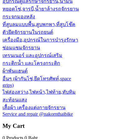
อุปกรณ์ดูแลรักษาจักรยาน,น้ำมัน
หยอดโซ่,จารบี,น้ำยาล้างรถจักรยาน
กระจกมองหลัง
ที่สูบลมแบบพื้น,สูบพกพา,ที่สูบโช๊ค
ตัวยึดจักรยานในรถยนต์
เครื่องมือ,อุปกรณ์ในการบำรุงรักษา
ซ่อมแซมจักรยาน
เทรนเนอร์ และอุปกรณ์เสริม
กระติกน้ำ และโครงกระติก
ผ้าพันแฮนด์
อื่นๆ (ผ้ากันโซ่,ยึดโทรศัพท์,space
grips)
ไฟส่องสว่าง,ไฟหน้า,ไฟท้าย,ทับทิม
สะท้อนแสง
เสื้อผ้า เครื่องแต่งกายจักรยาน
Service and repair @nakornthaibike
My Cart
0 Products
0 Baht