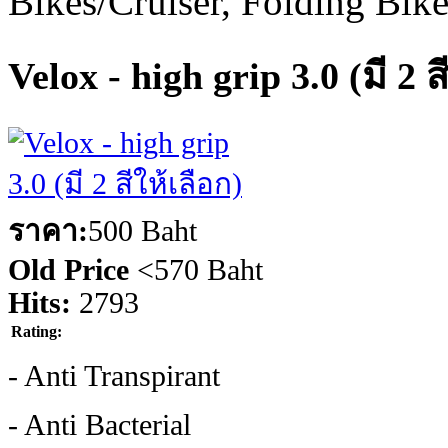
Bikes/Cruiser, Folding Bik
Velox - high grip 3.0 (มี 2 ส
ราคา:
500 Baht
Old Price
<
570 Baht
Hits:
2793
Rating:
- Anti Transpirant
- Anti Bacterial