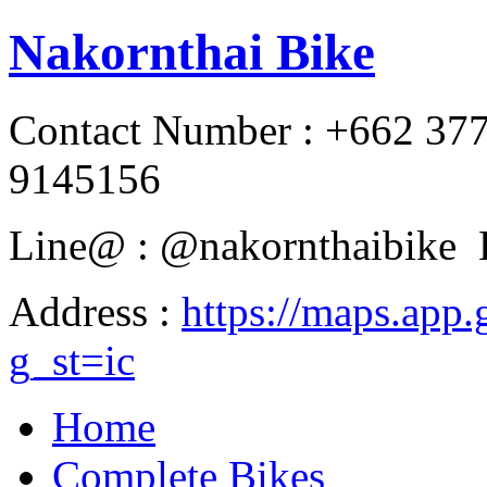
Nakornthai Bike
Contact Number : +662 37
9145156
Line@ : @nakornthaibike 
Address :
https://maps.a
g_st=ic
Home
Complete Bikes