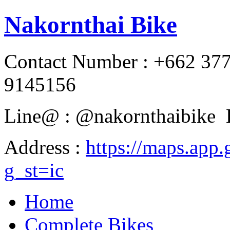
Nakornthai Bike
Contact Number : +662 37
9145156
Line@ : @nakornthaibike 
Address :
https://maps.a
g_st=ic
Home
Complete Bikes