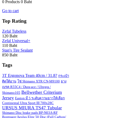
0 Products
0 Baht
Go to cart
Top Rating
Zefal Tubeless
120 Baht
Zefal Universal+
110 Baht
Stan's Tire Sealant
850 Baht
Tags
3T Ergonova Team 40cm / 31.8?
กระเป๋า
ติดใต้อาน
โซ่ Shimano XTR CN-M9100
ยาง
เบรค R55C4 / Dura-ace / Ultegra /
Bellwether Criterium
Shimano105
Jersey
Easton มี 5 ระดับความยาวให้เลือก
Continental Ultra Sport III 700x28C
URSUS MIURA TS47 Tubular
Shimano Disc brake pads BP-N03A-RF
Bontrager Aeolus Elite 50 Disc (Full Carbon/