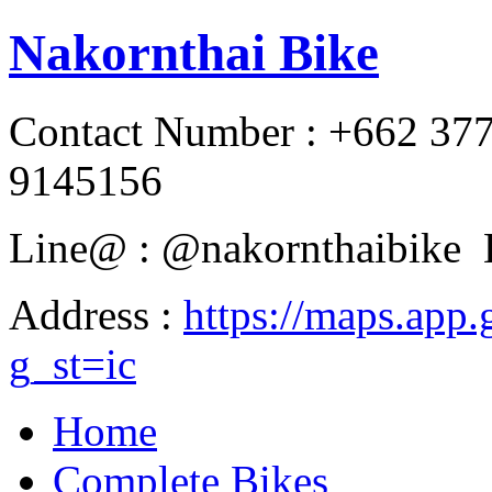
Nakornthai Bike
Contact Number : +662 37
9145156
Line@ : @nakornthaibike 
Address :
https://maps.a
g_st=ic
Home
Complete Bikes