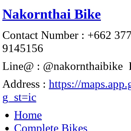
Nakornthai Bike
Contact Number : +662 37
9145156
Line@ : @nakornthaibike 
Address :
https://maps.a
g_st=ic
Home
Complete Bikes