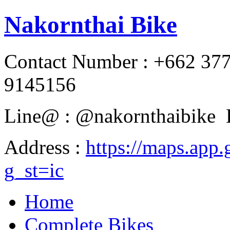
Nakornthai Bike
Contact Number : +662 37
9145156
Line@ : @nakornthaibike 
Address :
https://maps.a
g_st=ic
Home
Complete Bikes