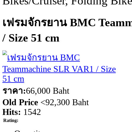
Bikes/Cruiser, Folding Bik
เฟรมจักรยาน BMC Teamm
/ Size 51 cm
ราคา:
66,000 Baht
Old Price
<
92,300 Baht
Hits:
1542
Rating: