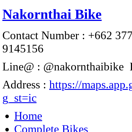
Nakornthai Bike
Contact Number : +662 37
9145156
Line@ : @nakornthaibike 
Address :
https://maps.a
g_st=ic
Home
Complete Bikes