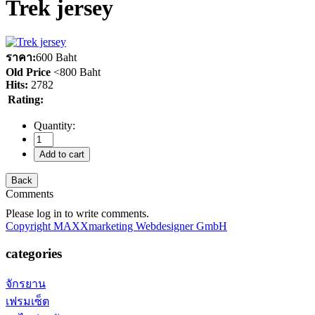
Trek jersey
ราคา:
600 Baht
Old Price
<
800 Baht
Hits:
2782
Rating:
Quantity:
Comments
Please log in to write comments.
Copyright MAXXmarketing Webdesigner GmbH
categories
จักรยาน
เฟรมเซ็ต