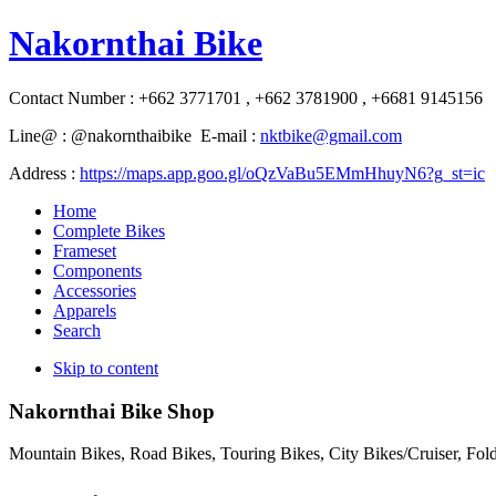
Nakornthai Bike
Contact Number : +662 3771701 , +662 3781900 , +6681 9145156
Line@ : @nakornthaibike E-mail :
nktbike@gmail.com
Address :
https://maps.app.goo.gl/oQzVaBu5EMmHhuyN6?g_st=ic
Home
Complete Bikes
Frameset
Components
Accessories
Apparels
Search
Skip to content
Nakornthai Bike Shop
Mountain Bikes, Road Bikes, Touring Bikes, City Bikes/Cruiser, Fo